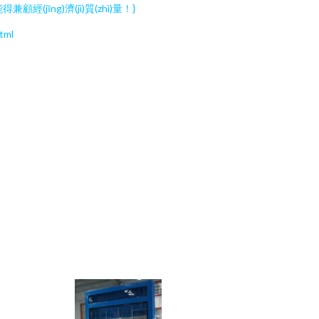
īng)濟(jì)質(zhì)量！}
tml