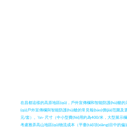
在昌都這樣的高原地區(qū)，戶外宣傳欄和智能防護(hù)艙的采購
(qū)戶外宣傳欄與智能防護(hù)艙的常見報(bào)價(jià)范圍及選
元/套）。\\n- 尺寸（中小型費(fèi)用約為400/米，大型展示欄
考慮雅弄高山地區(qū)物流成本（平臺(tái)項(xiàng)目中的偏遠