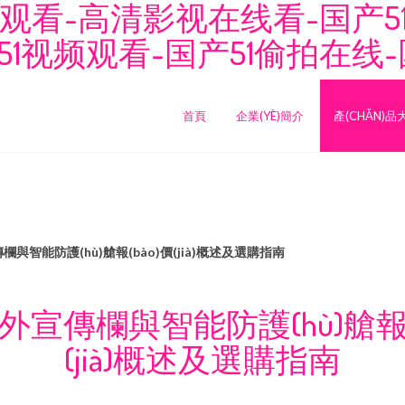
看-高清影视在线看-国产51
51视频观看-国产51偷拍在线-
首頁
企業(YÈ)簡介
產(CHǍN)品
與智能防護(hù)艙報(bào)價(jià)概述及選購指南
外宣傳欄與智能防護(hù)艙報(b
(jià)概述及選購指南