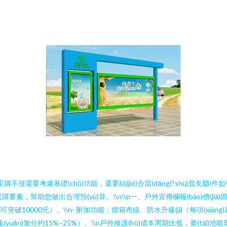
不僅需要考慮基礎(chǔ)功能，還要結(jié)合當(dāng)?shù)貧夂驐
購要素，幫助您做出合理預(yù)算。\\n\\n一、戶外宣傳欄報(bào)價(jià)因素：
可突破10000元）。\\n- 附加功能：燈箱布線、防水升級(jí)（每項(xiàng)
(yuǎn)加分約15%~25%）。\\n戶外維護(hù)成本周期比低，臺(tái)池噴