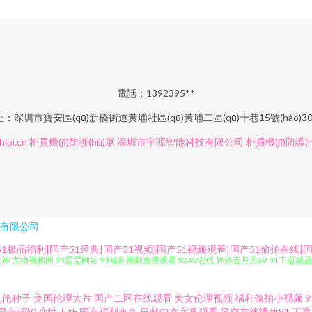
電話：1392395**
：深圳市寶安區(qū)新橋街道黃埔社區(qū)黃埔二區(qū)十巷15號(hào)3
ipi.cn
柜員機(jī)防護(hù)罩
深圳市宇源智能科技有限公司
柜員機(jī)防護(
有限公司
极品福利|国产51经典|国产51视频|国产51视频观看|国产51偷拍在线|国
大神 尤物视频网 91爱爱网站 91福利视频免费观看 92AV在线 婷婷五月天aV 91干逼精
清 香蕉AV国产 97干97色 另类先锋变态 91传媒视频网站 国产小视频91 影音先锋A
乱伦种子
美国伦理大片
国产二区在线观看
美女伦理视频
福利偷拍小视频
国产a级0
变性人妖
国产福利永久
日韩中文字幕观看
足交在线播放91
丁香