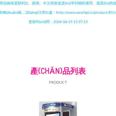
再流確保選順利次。購易。本文模擬使護(hù)單到輔助通用。愿護(hù)性能得兼顧經(j
轉(zhuǎn)載，請(qǐng)注明出處：http://www.ranchipi.cn/product/85.h
更新時(shí)間：2026-06-19 15:37:13
產(CHǍN)品列表
PRODUCT