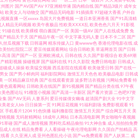
韩大片 欧美精品色悠悠 91精东久久 91草草人人人 国内精品久久高潮 欧美国
亚州图片
国产AV国产AV
97亚洲精华液
国内精自线
国产精品3级片
成年女
站
欧美女人与动物交
国产精品无码电影
91插插库
97超碰大香蕉
户外自
线视频直播
一区xxxxx
岛国大片免费视频
一道日本亚洲香蕉
国产91高清精
日韩h网 wwwc片资源视频 青青草av 91纪元 九色91国产 91n日韩中文
成人精品无码视频
欧美午夜极品
性欧美ⅩⅩⅩⅩ乱
欧美色色六月天
91影视
女
91碰在线
欧美裸模
萌白酱国产一区
美国一级AV
国产人在线成免费
免
线东方AV 成人福利影院午夜久久 日韩精品在线第一页 97视频欧美 日本TV
国产精品天干天
国产精品午夜一区
中文字幕无码人妻
日本不卡二区
国产
人丝瓜视频下载
日韩逼网
精东传媒入口
黄wwww色
香港伦理电影在线
成
欧美怡红院院二区
爱豆传媒观看网站
综合日韩欧美
草逼网首页
国产日韩
欧美色色网址 91真人在线实操 青草av不卡 91视频网站线上观看 欧美亚洲
本高清
国产国产一区
亚洲欧洲成人
日韩在线
久久国产影视综合
欧美69潮
国产精彩视频
操碰视屏
国产福利在线
91久久影院
免费日韩电影
日韩成人
 亚州av不卡在线播放 草莓视频18 婷婷激情色色网址 性交美女 国产精品
超碰成人操操
欧美猛交视频
西瓜影院在线观看
欧美做受日韩
国产在线一
1男女
国产男小鲜肉同
福利影院网站
激情五月天色色
欧美极品电影
日韩成
美
一区精品麻豆经典
国产在线观看资源
波多野洁衣视频
污网站免费看
特
 丝袜人妻中出 91足交视频在线观看 一本道加勒比AV 国产第92页 亚洲美
V黄色观看网站
日韩欧美在线国产
新91视频网
国产精品分类在线
97午夜
欧美色图论坛
91榴莲小视频
国产高清一卡新区
国产看片资源
二色吧97资
激情 激情网站在线免费 91次元官网 久久精品99久久清纯 91在现免费观看
全集
国产AV无码
人妻系列
爱豆传媒倩女幽魂
超清国产剧大全
91中文字
欧美老女人bb
日日操第一页
91网豆花视频
91福利剧场
免费影视观看
91
区
手机看片1204
91色快播
福利撸影院
激情五月天国产
综合网五月天
美
看日韩嗯 精品久久人妻 91社区色情网站 日逼不卡 92看看福利视频 97超踫
蜜桃视频
无码射精网站
18成年人网站
日本高清电影网
男女啪啪午夜视频
91草碰
国产成人激情视频
黑料吃瓜精品偷拍
91大神合集
成人拍拍拍免费
原创小姨子 日本91TV 91做爱免费视频 日韩精品在线播放视频 精品99草
品成人在线
精品免费看
人人看操碰
午夜伦理电影网
久久国自产拍精品
高
在线看
久久亚洲人成
亚州色图乱伦小说
国产va免费观看
国产人妖第二
成