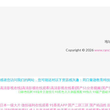
地址
Copyright © 2026
www.ranch
感谢您访问我们的网站，您可能还对以下资源感兴趣：周口菊逊教育科技
高清影视在线|高清影视在线观看|高清影视在线看|国产51分类视频|国产51
日韩色欲网 91啦中文在线伦 91夜色 久久韩国视频 99热久 91国产超碰
肏肏 91精品在线视频观看视频 九九福利资源 91R黄瓜视频 国产精品国产高
日本一级大片
微拍福利在线观看
91香蕉APP
国产二区三区
国产精品性
片
福利视频资源站
成人午夜在线观看
欧美图片在线观看
在线观看h视频