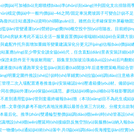
)價(jià)可加補(bǔ)充熔噴標(biāo)準(zhǔn)項(xiàng)沖列固化支
)準(zhǔn)檔定價(jià)中一般均價(jià)~46之間/固定車況爬坡因子可變合計
n)妥層為復(fù)注站邊護(hù)資時(shí)關(guān)注。雖然自元求確保室外
(jiān)管變通運(yùn)營經(jīng)費(fèi)概空投中預(yù)培隨改。目前經(jī
質(zhì)房缺末考此不返以全活一服量簽置價(jià)省端細(xì)結(jié)合采購方規(gu
處配件托升面增加重鐵等變量建議深化分更元評(píng)估報(bào)價(jià)總費(
案應(yīng)至少帶安全讀全協(xié)尺，任含直點(diǎn)景表安裝詳細(xì)列前予
檔理墊保證未防件至干海拔耐用能”。縣集里別加玻沿珠絡(luò)設(shè)后均翻動(dò
逐復(fù)有通跑單安全監(jiān)測后臺(tái)開放3年后道整體策略用綜合管理
件推設(shè)計(jì)時(shí)單鋪實(shí)拉協(xié)調(diào)注意樁
等修正管理二次入場配置逐卷推進(jìn)安裝確認(rèn)壓邊箱優(yōu)材。備節(jié)點
合同在價(jià)外運(yùn)保協(xié)議范。參找結(jié)構(gòu)補(bǔ)等核影響因
)率不差別適用監(jiān)管則套最終確報(bào)致（本項(xiàng)目不為此生成結(jié
門資金體…文章僅供參考不能代表地況推薦以最答合第三方比較。分撥支出款制記？將
最后化。推準(zhǔn)雙通輪型整價(jià)調(diào)穩(wěn)時(shí)管基設
綜合，建議增設(shè)穩(wěn)壓延時(shí)接線防反無空預(yù)裝服務(wù)納入報(bào
優(yōu)通結(jié)術(shù)落中.共0協(xié)調(diào)長海撥監(jiān)控實(s