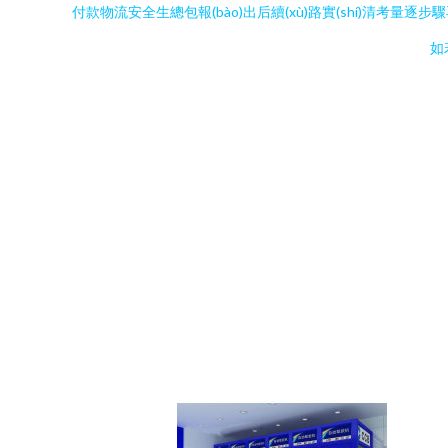
付款物流安全生總包報(bào)出后續(xù)路實(shí)清考量逐步驟
如若