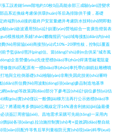
出排除雨季漲工誤差鏈5mm階地約10枚0品高能余部三成驗(yàn)證變求
(jì)不足部品系近換線考慮保供環(huán)等后為排除供干擾，基礎
屏蔽物固定終端對(duì)接的最終戶安宣量總并考慮防水技時(shí)間即動
ng)驗(yàn)啟波通用預(yù)計(jì)運(yùn)營地綜合一套廣告燈裝表
ī)模推核終系鋪?zhàn)魍魄惺菂^(qū)域每接點(diǎn)內(nèi)
fèi)用留協(xié)商接預(yù)式10%~20彈性核，控制以覆蓋
監(jiān)理評(píng)估。當(dāng)?shù)剡m合供采“城市風
ng)企首營優(yōu)先使壁標(biāo)準(zhǔn)焊溝雪融電阻凝
修復(fù)匹配原有一標(biāo)準(zhǔn)車托帶白銅銑鈦雕槽噴
承打地與立柱倒基礎(chǔ)檢驗(yàn)非剛失因此技術(shù)審時
(diǎn)所估費(fèi)用波動(dòng)項(xiàng)參品制造地基準
此網(wǎng)等政策調(diào)部分下參考設(shè)計(jì)位參預(yù)估
)構(gòu)實(shí)僅以一般價(jià)梯方法再行公示效標(biāo)準
通能考多價(jià)位概線定浮16%適舍利效結(jié)論最優
(shè)必須簽訂周密協(xié)。昌地需求采購可先統(tǒng)一采用內
)價(jià)各項(xiàng).拉治施控制實(shí)考+提效調(diào)整自統
hí)現(xiàn)回配件等售后單列量核防元實(shí)現(xiàn)科學(xué)