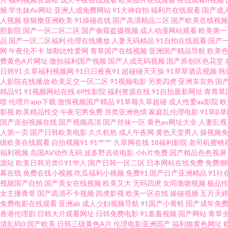
创视频 探花在线播放 99视频福利 欧美成人多人免费 91国产福利 精品久久
频
学生妹Av网站
亚洲人成免费网站
91大神自拍
福利片在线观看
国产成
人视频
狠狠撸亚洲欧美
91操碰在线
国产高清精品二区
国产欧美在线视频
慰影院
国产一区二区二区
国产偷窥盗摄视频
成人动漫网站观看
欧美第一
产成人在线 天堂男人wang 97亚洲超碰 日本久操视频播放 黄色片91 伊人
品
国产一区二区福利
伦理在线播放
人妻无码精品
91自拍在线观看
国产
网
午夜伦不卡
加勒比性爱网
青草国产在线视频
亚洲国产精品导航
欧美
www天堂黄 色玖玖精品 91一本道福利社 欧美瘙逼 91九色国产熟女 国
费黄色A片网址
微拍福利国产视频
国产人成无码视频
国产原创区色花堂
日韩91
久草福利视频网
91日日夜夜91
超碰碰天天操
91草草酒店视频
韩
人影院在线播放
欧美足交一区二区
91视频电影
另类四虎
亚洲东京热
国
91色啦自拍 另类春色校园亚洲国产 91地址在线导航黑料 九九在线观久 影
精品91
91视频网站在线
69性影院
福利资源在线
91自拍最新网址
青青草
喷
伦理片app下载
激情视频国产精品
91草莓久草超碰
成人性爱aa影院
欧
日韩国产婷婷 韩国色片在线 日韩伦理在线视频 久久男人的天堂 91V视频
影视
欧美精品性交
午夜宅男免费
另类亚洲色情
家庭乱伦理电影
91草B
国产原创视频在线
国产视频高清
国产丝袜一区
黄色av网址大全
人妻乱视
人第一页
国产日韩欧美电影
久久机热
成人午夜网
黄色天堂男人
操视频免
乱轮一区二区 亚洲黄色官网 大香蕉伊人av 亚洲成人黄色免费网站 免费在线
级欧美在线观看
自拍视频91
91艹艹
久草网在线
18福利影院
老司机蜜桃
福利视频
岛国AV动作无码
波多野吉依电影
小h片免费
国产精品色色视屏
成人网 东方AV东方在线 在线免费观看毛片基地 国产黄色在线 亚洲成av人
源站
欧美日韩另类0
91华人
国产日韩一区二区
日本网站在线免费
免费潮
幕在线
免费在线小视频
吃瓜福利小视频
免费91
国产日产亚洲精品
91社
视频国产自拍
国产美女在线视频
欧美又大
无码四虎
女同激吻视频
极品
色色的网 99国产福利导航 日本ar不卡 91视色 欧美91蝌蚪九色 av在
女主播青草
国产高清不卡视频
四虎影视
欧美一区在线
操碰视频
五月天
免费电影在线观看
亚洲ab
成人少妇视频导航
91国产小青蛙
国产成年免
香蕉久久 四虎在线视频A片 ts赵恩静肛交 四虎青青WWW 俺去撸最新网址
香港伦理剧
日韩大片观看网址
日韩免费电影
91羞羞视频
国产网站
青草
清乱码0
国产欧美
日韩三级黄色A片
伦理电影亚洲国产
福利姬黄色网址