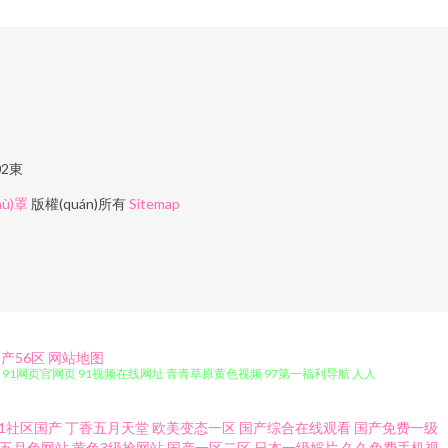
02東
hù)罩
版權(quán)所有
Sitemap
产56区
网站地图
品 91网页官网页 91视频在线网址 青青草原黄色视频 97第一福利导航 人人
V一级大片 国色天香八区2区 91爱看片 成人五级片论理 日韩亚色五码 91原
91社区国产
丁香五月天堂
欧美变态一区
国产综合在线观看
国产免费一级
五月色网站
黄色3级抢网站
国产一区二区
日本一级婬片
久久免费手机视