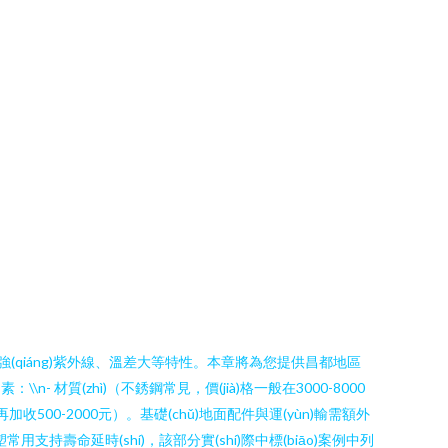
l件如強(qiáng)紫外線、溫差大等特性。本章將為您提供昌都地區
\\n- 材質(zhì)（不銹鋼常見，價(jià)格一般在3000-8000
再加收500-2000元）。基礎(chǔ)地面配件與運(yùn)輸需額外
塑常用支持壽命延時(shí)，該部分實(shí)際中標(biāo)案例中列