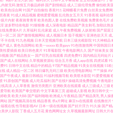
区 中日韩传媒一区 日本一级免费影片 91秦先生在线在线 超碰cop 91tv精品 91中
人内射无码
激情五月极品婷婷
国产剧情精品
成人三级伦理免费
偷怕欧美
欧美色综合网
91国产自拍偷拍
香蕉911
花蝴蝶看片免费
白丝美女免费网
页夜夜
91成人精品视频
蜜桃爱爱视频
乱伦熟女五月天
91香蕉视
福利在
大香蕉AV国产 黑料AV社区 先锋影视电影人妻AV 国产福利久久 五月丁香淫淫网 操B日韩 
一级片内射
夜夜骑青青草
欧美色图人妻
在线免费欧美视频
免费黄色毛片
色淫
波多野结依电影
91狠狠撸
成人深夜电影
精品国产美女剃毛
加勒比熟
内a∨ 91n首页 国产久久麻豆精品免费 在线看国产五六区 国产精品午夜av 亚洲日韩在
在线免费黄A片
久草福利
乱伦家庭
成人午夜免费视频
人妖射精
国产屁屁
日一区二区
国产激情视频网站
成人视频日本
茄子视频污
亚洲色欲天天
成
产不卡在线
91九色视频
日本天堂视频导航
日本三级光棍影院
91大神精品
音先锋精品av 大香蕉87 手机一级h迷奸系列 大香蕉肏你 深爱激情五月天 av福利网站 
国产成人
黄色岛国网站
欧美一xxxxx
欧美gayv
91色情激情网
中国韩国日
美性爱插插
欧美日韩色黄片
91草莓影院
午夜电影网久久
国产丝袜美女
高跟鞋 久久成人毛片 日本阿V电影在线 超碰网友自拍 日韩午夜精品 丁香五月社区无码
草B视频
国产精品熟女一
国产巨乳在线观看
四虎免费91
国内精品无码短片
国产成人在线网站
久草视频资源站
综合五月香
成人app在线
四虎试看
9
费91
日韩中文在线
精品中的精品
97国产精品视频
91美女在线视频
51欧
www 91香蕉tv 91蜜桃网在线观看 色情五月 操操网91 欧美精品H片 大香蕉伊在线9
在线
成人精品一区二区
韩日爆乳无码三级
欧美伦理电影网站
艹艹操操
A
国产午夜成人
最新日韩精品
91福利视频导航
欧美喷水影院
91爱爱视频
影院 超碰人91 91叉啊插 国产伊是大成人 综合超碰97在线 国产精诚精品 91东京热
喷
91原创国产视频
成人吃瓜福利
国产在线9
操碰高清免费视频
午夜电影
在线高清
人人草香蕉
激情另类图片
亚洲欧美在线观看
成人三级成人三级
性爱导航
欧美国产拳交喷奶
中文字幕第三页
超碰成人影视
欧美日韩中文一
线资源电影 香蕉伊视频 国产福利写真 最新伪娘TS在线观看 国产精品香蕉国产 91n在线观
婷婷欧美
欧美大BB
国产福利啪啪
欧洲成人午夜精品
国产精品美乳
男人操
费网站
国产视频高清在线
精品香蕉
求a片网址
麻豆tv在线观看
在线撸丝片
 午夜寂寞看成人 黄色资源 91福利爽片 九七电影手机版 91情趣视频 欧美性第一页 91
全福视在线
性导航影视AV
日本一级在线视频
国产好片浮力
91久操
国产精
欧美伊人影院
丁香成人五月花
黄色网网址女
久草视频最新网址
日韩大片